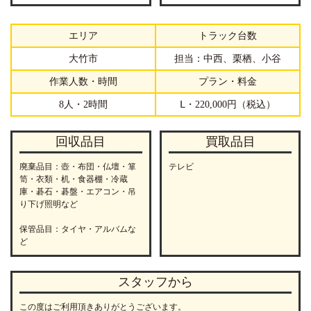
エリア
トラック台数
大竹市
担当：中西、栗栖、小谷
作業人数・時間
プラン・料金
8人・2時間
Ⅼ・220,000円（税込）
回収品目
買取品目
廃棄品目：壺・布団・仏壇・箪
テレビ
笥・衣類・机・食器棚・冷蔵
庫・碁石・碁盤・エアコン・吊
り下げ照明など
保管品目：タイヤ・アルバムな
ど
スタッフから
この度はご利用頂きありがとうございます。