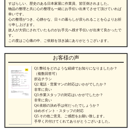
すばらしい、歴史のある日本家屋に作業員、皆圧倒されました。
物品の整理と共に心の整理も一緒にお手伝い出来てさせて頂けていれば
幸いです。
心の整理がつき、心静かな、日々の暮らしが戻られることを心よりお祈
り申し上げます。
故人が大切にされていたものがお手元へ残す手伝いが出来て良かったで
す。
この度はご心痛の中、ご依頼を頂き誠にありがとうございます。
お客様の声
Q1.弊社をどのような経緯でお知りになりましたか？
（複数回答可）
折込チラシ
Q2.電話・営業マンの対応はいかがでしたか？
非常に良い
Q3.作業スタッフの対応はいかがでしたか？
非常に良い
Q4.依頼の決め手は何だったでしょうか？
ゆめポイント・スタッフの対応
Q5.その他ご意見、ご感想をお願い致します。
手早く片付けてくれてありがとうございました。