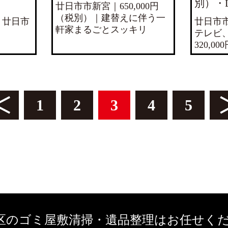
別）・
廿日市市新宮｜650,000円
（税別）｜建替えに伴う一
）｜廿日市
廿日市
軒家まるごとスッキリ
テレビ
320,0
1
2
3
4
5
区のゴミ屋敷清掃・遺品整理は
お任せく