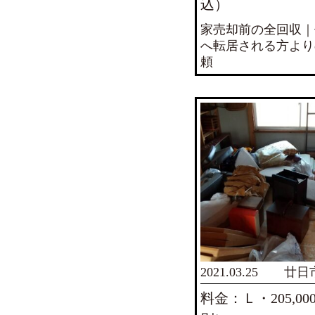
込）
家売却前の全回収｜
へ転居される方より
頼
2021.03.25
廿日
料金：Ｌ・205,0