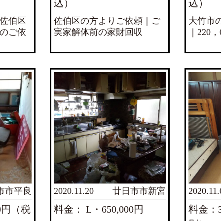
込）
込）
佐伯区
佐伯区の方よりご依頼｜ご
大竹市
のご依
実家解体前の家財回収
｜220
市市平良
2020.11.20
廿日市市新宮
2020.11.
00円（税
料金： L・650,000円
料金：3