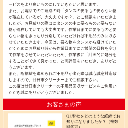
ービスをより良いものにしていきたいと思います。
また、お電話でのご連絡の時「タンスの要るもの要らない物
が混在しているが、大丈夫ですか？」とご相談をいただきま
したが、お見積りの際はにタンスの中に要るものと要らない
物が混在していても大丈夫です。作業日までに要るものと要
らない物をきっちり分別していただければ不用品のみ回収さ
せていただきます。今回は、要る物をタンスから避けていた
だくためにお見積り時から作業日までにご希望の日数を空け
て作業をさせていただいたため、作業後に「計画的に処分を
することができて良かった」と高評価をいただき、ありがと
うございます。
また、断捨離を進められご不用品が出た際は誠心誠意対応致
しますので、廿日市クリーナーまでご相談下さい。
この度は廿日市クリーナーの不用品回収サービスをご利用い
ただき誠にありがとうございました。
お客さまの声
Q1.弊社をどのような経緯でお
知りになりましたか？（複数
回答可）