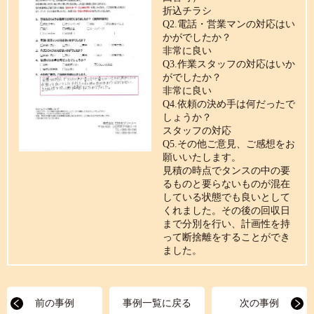
折込チラシ
Q2.電話・営業マンの対応はい
かがでしたか？
非常に良い
Q3.作業スタッフの対応はいか
がでしたか？
非常に良い
Q4.依頼の決め手は何だったで
しょうか？
スタッフの対応
Q5.その他ご意見、ご感想をお
願いいたします。
見積の時点でタンスの中の要
るものと要らないものが混在
している状態でも良いとして
くれました。その後の回収日
まで分別を行い、計画性を持
って断捨離をすることができ
ました。
前の事例
事例一覧に戻る
次の事例