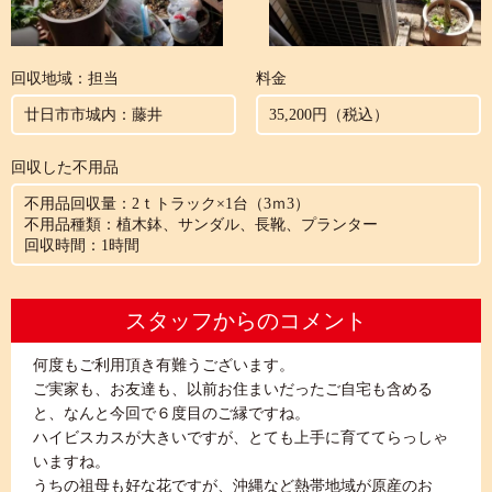
回収地域：担当
料金
廿日市市城内：藤井
35,200円（税込）
回収した不用品
不用品回収量：2ｔトラック×1台（3ｍ3）
不用品種類：植木鉢、サンダル、長靴、プランター
回収時間：1時間
スタッフからのコメント
何度もご利用頂き有難うございます。
ご実家も、お友達も、以前お住まいだったご自宅も含める
と、なんと今回で６度目のご縁ですね。
ハイビスカスが大きいですが、とても上手に育ててらっしゃ
いますね。
うちの祖母も好な花ですが、沖縄など熱帯地域が原産のお