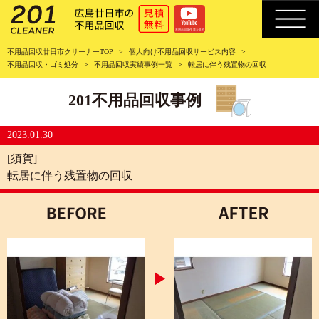
不用品回収廿日市クリーナーTOP
個人向け不用品回収サービス内容
不用品回収・ゴミ処分
不用品回収実績事例一覧
転居に伴う残置物の回収
201不用品回収事例
2023.01.30
[須賀]
転居に伴う残置物の回収